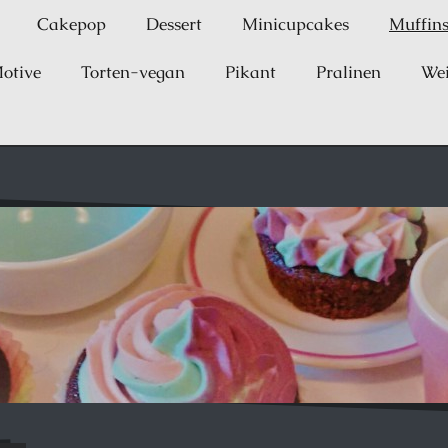
Cakepop
Dessert
Minicupcakes
Muffin
otive
Torten-vegan
Pikant
Pralinen
We